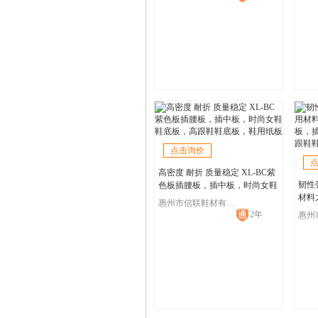
点击询价
高密度 耐折 质量稳定 XL-BC紫
韧性
色板插腰板，插中板，时尚女鞋
材料
鞋底板，高跟鞋鞋底板，鞋用纸
惠州市信联鞋材有限公司
板，
板
2年
高跟