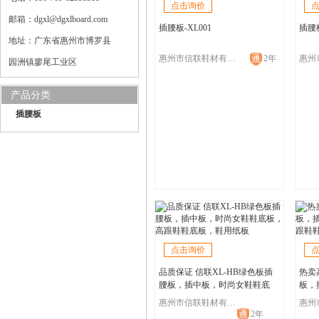
点击询价
邮箱：dgxl@dgxlboard.com
插腰板-XL001
插腰板
地址：广东省惠州市博罗县
惠州市信联鞋材有限公司
2年
园洲镇廖尾工业区
产品分类
插腰板
点击询价
品质保证 信联XL-HB绿色板插
热卖
腰板，插中板，时尚女鞋鞋底
板，
板，高跟鞋鞋底板，鞋用纸板
高跟
惠州市信联鞋材有限公司
2年